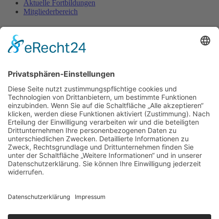
Aktuelle Fortbildungen
Mitgliederbereich
Kontakt
FFP e.V.
c/o Arno Lindner
Heinrich-Röttgen-Str. 20
52428 Jülich
Fon. 02461-340 430
Diese E-Mail-Adresse ist vor Spambots geschützt! Zur Anzeige
muss JavaScript eingeschaltet sein.
www.ffp-ev.de
Bankverbindung
Sparkasse Essen
DE69 3605 0105 0006 4637 98
BIC SPESDE3E
Datenschutz
Impressum
Online-Bestellung oder -Anmeldung widerrufen