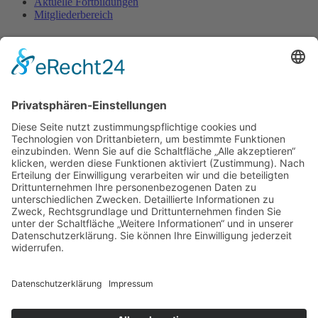
Aktuelle Fortbildungen
Mitgliederbereich
Kontakt
FFP e.V.
c/o Arno Lindner
Heinrich-Röttgen-Str. 20
52428 Jülich
Fon. 02461-340 430
Diese E-Mail-Adresse ist vor Spambots geschützt! Zur Anzeige
muss JavaScript eingeschaltet sein.
www.ffp-ev.de
Bankverbindung
Sparkasse Essen
DE69 3605 0105 0006 4637 98
BIC SPESDE3E
Datenschutz
Impressum
Online-Bestellung oder -Anmeldung widerrufen