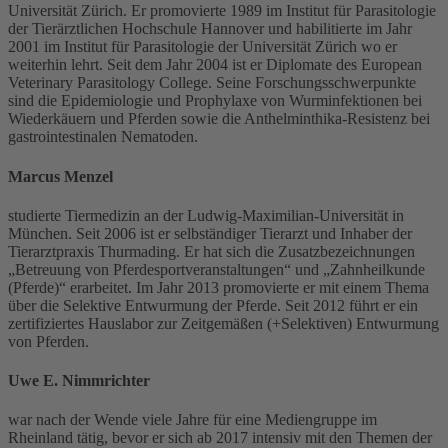
Universität Zürich. Er promovierte 1989 im Institut für Parasitologie
der Tierärztlichen Hochschule Hannover und habilitierte im Jahr
2001 im Institut für Parasitologie der Universität Zürich wo er
weiterhin lehrt. Seit dem Jahr 2004 ist er Diplomate des European
Veterinary Parasitology College. Seine Forschungsschwerpunkte
sind die Epidemiologie und Prophylaxe von Wurminfektionen bei
Wiederkäuern und Pferden sowie die Anthelminthika-Resistenz bei
gastrointestinalen Nematoden.
Marcus Menzel
studierte Tiermedizin an der Ludwig-Maximilian-Universität in
München. Seit 2006 ist er selbständiger Tierarzt und Inhaber der
Tierarztpraxis Thurmading. Er hat sich die Zusatzbezeichnungen
„Betreuung von Pferdesportveranstaltungen“ und „Zahnheilkunde
(Pferde)“ erarbeitet. Im Jahr 2013 promovierte er mit einem Thema
über die Selektive Entwurmung der Pferde. Seit 2012 führt er ein
zertifiziertes Hauslabor zur Zeitgemäßen (+Selektiven) Entwurmung
von Pferden.
Uwe E. Nimmrichter
war nach der Wende viele Jahre für eine Mediengruppe im
Rheinland tätig, bevor er sich ab 2017 intensiv mit den Themen der