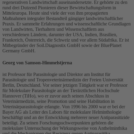
regenerativen Landwirtschaft auseinandersetzte. Er gehörte zu den
rund drei Dutzend Pionieren dieser Bewirtschaftungsform in
Mitteleuropa. Heute sind viele der von ihm propagierten
Maßnahmen integraler Bestandteil gängiger landwirtschaftlicher
Praxis. Er sammelte Erfahrungen und wissenschaftliche Grundlagen
von Landwirten, Tierhaltern und Wissenschaftlern aus
verschiedenen Ländern, darunter der USA, Indien, Brasilien,
Frankreich, Österreich, die Schweiz und vor allem Südafrika. Er ist
Mitbegründer der Soil.Diagnostix GmbH sowie der BluePlanet
Germany GmbH.
Georg von Samson-Himmelstjerna
ist Professor für Parasitologie und Direktor am Institut für
Parasitologie und Tropenveterinärmedizin der Freien Universität
Berlin, Deutschland. Vor seiner jetzigen Tätigkeit war er Professor
für Molekulare Parasitologie an der Tierärztlichen Hochschule
Hannover (TiHo), wo er zuvor auch seinen Abschluss in
Veterinärmedizin, seine Promotion und seine Habilitation in
Veterinärparasitologie erlangte. Von 1996 bis 2000 war er bei der
Bayer AG als Leiter des Labors für molekulare Helminthologie
beschäftigt und an der Entwicklung mehrerer neuer Antiparasitizide
beteiligt. Zu seinen Forschungsschwerpunkten gehören die
molekulare Untersuchung der Wirkungsweise von Anthelminthika
und die Mechanismen der Resistenz gegen Antiparasitika.