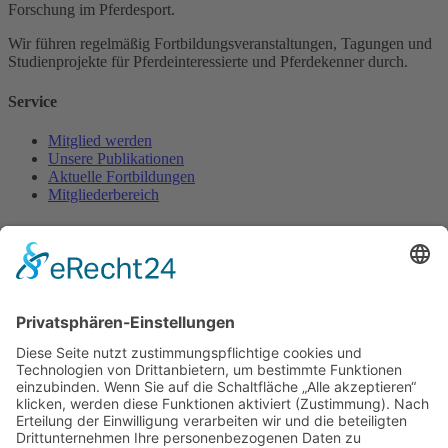
Forschung im Pferdesport.
Wir führen regelmäßig Fortbildungs­veranstaltungen, Tagungen und
Studienprojekte für Pferde­interessierte und Pferde­kenner durch.
Service
Mitglied werden
Unsere Publikationen
Aktuelle Fortbildungen
Mitgliederbereich
Kontakt
FFP e.V.
c/o Arno Lindner
Heinrich-Röttgen-Str. 20
52428 Jülich
Fon. 02461-340 430
Diese E-Mail-Adresse ist vor Spambots geschützt! Zur Anzeige
muss JavaScript eingeschaltet sein.
www.ffp-ev.de